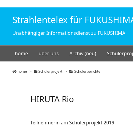
Strahlentelex für FUKUSHIM
Unabhängiger Informationsdienst zu FUKUSHIMA
home
über uns
Archiv (neu)
Schülerproj
home
>
Schülerprojekt
>
Schülerberichte
HIRUTA Rio
Teilnehmerin am Schülerprojekt 2019