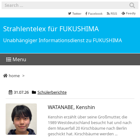
Feedly
Twitter
Facebook
RSS
Strahlentelex für FUKUSHIMA
Unabhängiger Informationsdienst zu FUKUSHIMA
Menu
home
>
31.07.26
Schülerberichte
WATANABE, Kenshin
Kenshin erzählt über seine Großmutter, die
1989 Westdeutschland besucht hat und nach
dem Mauerfall 20 Kirschbäume nach Berlin
geschickt hat. Kirschbäume werden ...