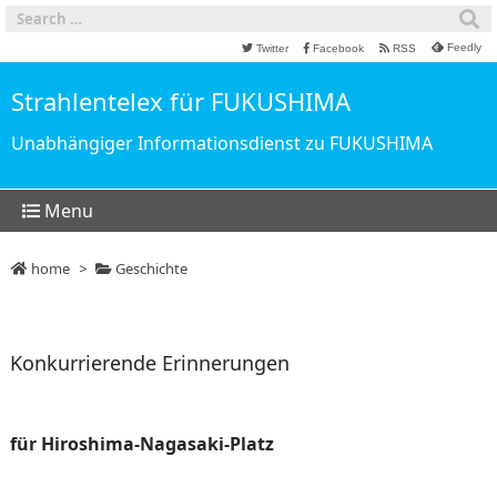
Feedly
Twitter
Facebook
RSS
Strahlentelex für FUKUSHIMA
Unabhängiger Informationsdienst zu FUKUSHIMA
Menu
home
>
Geschichte
Konkurrierende Erinnerungen
für Hiroshima-Nagasaki-Platz