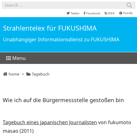
Feedly
Twitter
Facebook
RSS
Strahlentelex für FUKUSHIMA
Unabhängiger Informationsdienst zu FUKUSHIMA
Menu
home
>
Tagebuch
Wie ich auf die Bürgermessstelle gestoßen bin
Tagebuch eines japanischen Journalisten
von fukumoto
masao (2011)