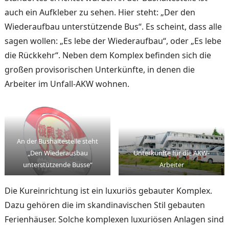
auch ein Aufkleber zu sehen. Hier steht: „Der den
Wieder­aufbau unterstützende Bus“. Es scheint, dass alle
sagen wollen: „Es lebe der Wieder­aufbau“, oder „Es lebe
die Rückkehr“. Neben dem Kom­plex befinden sich die
großen provisorischen Unterkünfte, in denen die
Arbeiter im Unfall-AKW wohnen.
An der Bushaltestelle steht
„Den Wiederausbau
Unterkünfte für die AKW-
unterstützende Busse“
Arbeiter
Die Kureinrichtung ist ein lu­xuriös gebauter Komplex.
Da­zu gehören die im skandinavi­schen Stil gebauten
Ferien­häuser. Solche komplexen lu­xuriösen Anlagen sind