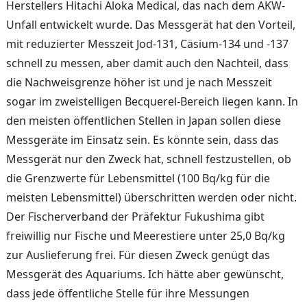
Herstellers Hitachi Aloka Medical, das nach dem AKW-
Unfall entwickelt wurde. Das Messgerät hat den Vor­teil,
mit reduzierter Messzeit Jod-131, Cäsium-134 und -137
schnell zu messen, aber damit auch den Nachteil, dass
die Nachweisgrenze höher ist und je nach Messzeit
sogar im zweistelligen Becquerel-Be­reich liegen kann. In
den meisten öffentlichen Stellen in Japan sollen diese
Messgeräte im Einsatz sein. Es könnte sein, dass das
Messgerät nur den Zweck hat, schnell festzu­stellen, ob
die Grenzwerte für Lebensmittel (100 Bq/kg für die
meisten Lebensmittel) über­schritten werden oder nicht.
Der Fischerverband der Prä­fektur Fukushima gibt
freiwil­lig nur Fische und Meerestiere unter 25,0 Bq/kg
zur Auslie­ferung frei. Für diesen Zweck genügt das
Messgerät des Aquariums. Ich hätte aber ge­wünscht,
dass jede öffentliche Stelle für ihre Messungen