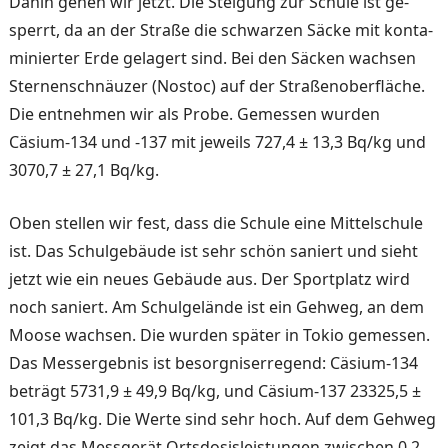
Dahin gehen wir jetzt. Die Steigung zur Schule ist ge­
sperrt, da an der Straße die schwarzen Säcke mit konta­
minierter Erde gelagert sind. Bei den Säcken wachsen
Ster­nenschnäuzer (Nostoc) auf der Straßenoberfläche.
Die ent­nehmen wir als Probe. Ge­messen wurden
Cäsium-134 und -137 mit jeweils 727,4 ± 13,3 Bq/kg und
3070,7 ± 27,1 Bq/kg.
Oben stellen wir fest, dass die Schule eine Mittelschule
ist. Das Schulgebäude ist sehr schön saniert und sieht
jetzt wie ein neues Gebäude aus. Der Sportplatz wird
noch sa­niert. Am Schulgelände ist ein Gehweg, an dem
Moose wachsen. Die wurden später in Tokio gemessen.
Das Messer­gebnis ist besorgniserregend: Cäsium-134
beträgt 5731,9 ± 49,9 Bq/kg, und Cäsium-137 23325,5 ±
101,3 Bq/kg. Die Werte sind sehr hoch. Auf dem Gehweg
zeigt das Mess­gerät Ortsdosisleistungen zwi­schen 0,2