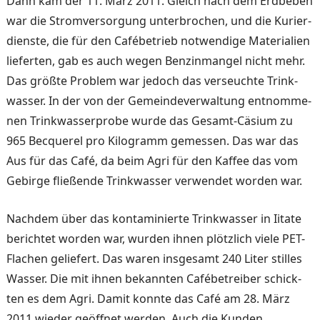
Dann kam der 11. März 2011. Gleich nach dem Erdbeben
war die Stromversorgung un­terbrochen, und die Kurier­
dienste, die für den Cafébe­trieb notwendige Materialien
lieferten, gab es auch wegen Benzinmangel nicht mehr.
Das größte Problem war je­doch das verseuchte Trink­
wasser. In der von der Ge­meindeverwaltung entnomme­
nen Trinkwasserprobe wurde das Gesamt-Cäsium zu
965 Becquerel pro Kilogramm ge­messen. Das war das
Aus für das Café, da beim Agri für den Kaffee das vom
Gebirge fließende Trinkwasser verwen­det worden war.
Nachdem über das kontami­nierte Trinkwasser in Iitate
be­richtet worden war, wurden ihnen plötzlich viele PET-
Flachen geliefert. Das waren insgesamt 240 Liter stilles
Wasser. Die mit ihnen be­kannten Cafébetreiber schick­
ten es dem Agri. Damit konn­te das Café am 28. März
2011 wieder geöffnet werden. Auch die Kunden