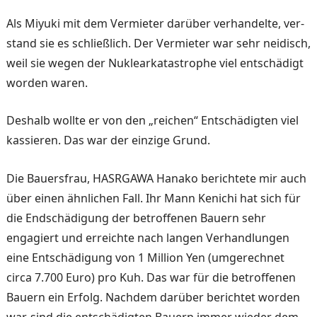
Als Miyuki mit dem Vermie­ter darüber verhandelte, ver­
stand sie es schließlich. Der Vermieter war sehr neidisch,
weil sie wegen der Nuklearka­tastrophe viel entschädigt
worden waren.
Deshalb wollte er von den „reichen“ Entschä­digten viel
kassieren. Das war der einzige Grund.
Die Bauersfrau, HASRGAWA Hanako berichtete mir auch
über einen ähnlichen Fall. Ihr Mann Kenichi hat sich für
die Endschädigung der betroffe­nen Bauern sehr
engagiert und erreichte nach langen Ver­handlungen
eine Entschädi­gung von 1 Million Yen (um­gerechnet
circa 7.700 Euro) pro Kuh. Das war für die be­troffenen
Bauern ein Erfolg. Nachdem darüber berichtet worden
war, sind die entschä­digten Bauern immer wieder dem