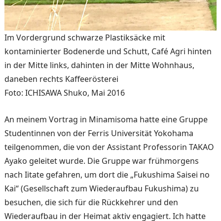
Im Vordergrund schwarze Plastiksäcke mit
kontaminierter Bo­denerde und Schutt, Café Agri hinten
in der Mitte links, dahinten in der Mitte Wohnhaus,
daneben rechts Kaffeerösterei
Foto: ICHISAWA Shuko, Mai 2016
An meinem Vortrag in Mina­misoma hatte eine Gruppe
Studentinnen von der Ferris Universität Yokohama
teilge­nommen, die von der As­sistant Professorin TAKAO
Ayako geleitet wurde. Die Gruppe war frühmorgens
nach Iitate gefahren, um dort die „Fukushima Saisei no
Kai“ (Gesellschaft zum Wiederauf­bau Fukushima) zu
besuchen, die sich für die Rückkehrer und den
Wiederaufbau in der Heimat aktiv engagiert. Ich hatte