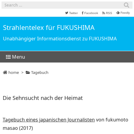
Feedly
Twitter
Facebook
RSS
Strahlentelex für FUKUSHIMA
Unabhängiger Informationsdienst zu FUKUSHIMA
Menu
home
>
Tagebuch
Die Sehnsucht nach der Heimat
Tagebuch eines japanischen Journalisten
von fukumoto
masao (2017)