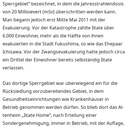
Sperrgebiet“ bezeichnet, in dem die Jah­resstrahlendosis
von 20 Milli­sievert (mSv) überschritten werden kann.
Man begann je­doch erst Mitte Mai 2011 mit der
Evakuierung. Vor der Ka­tastrophe zählte Iitate über
6.000 Einwohner, mehr als die Hälfte von ihnen
evakuierten in die Stadt Fukushima, so wie das Ehepaar
Ichisawa. Vor der Zwangsevakuierung hatte jedoch circa
ein Drittel der Einwohner bereits selb­ständig Iitate
verlassen.
Das dortige Sperrgebiet war überwiegend ein für die
Rück­siedlung vorzubereitendes Ge­biet, in dem
Gesundheitsein­richtungen wie Krankenhäuser in
Betrieb genommen werden dürfen. So blieb dort das Al­
tenheim „Iitate Home“, nach Erteilung einer
Sondergeneh­migung, immer in Betrieb, mit der Auflage,