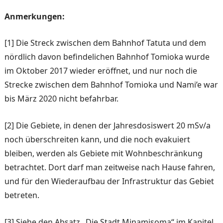
Anmerkungen:
[1] Die Streck zwischen dem Bahnhof Tatuta und dem
nördlich davon befindelichen Bahnhof Tomioka wurde
im Oktober 2017 wieder eröffnet, und nur noch die
Strecke zwischen dem Bahnhof Tomioka und Nami’e war
bis März 2020 nicht befahrbar.
[2] Die Gebiete, in denen der Jah­resdosiswert 20 mSv/a
noch über­schreiten kann, und die noch eva­kuiert
bleiben, werden als Gebiete mit Wohnbeschränkung
betrach­tet. Dort darf man zeitweise nach Hause fahren,
und für den Wieder­aufbau der Infrastruktur das Ge­biet
betreten.
[3] Siehe den Absatz „Die Stadt Minamisoma“ im Kapitel