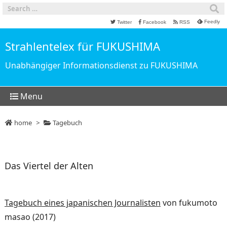
Feedly
Twitter
Facebook
RSS
Strahlentelex für FUKUSHIMA
Unabhängiger Informationsdienst zu FUKUSHIMA
Menu
home
>
Tagebuch
Das Viertel der Alten
Tagebuch eines japanischen Journalisten
von fukumoto
masao (2017)