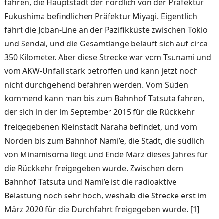
fah­ren, die Hauptstadt der nörd­lich von der Präfektur
Fuku­shima befindlichen Präfektur Miyagi. Eigentlich
fährt die Joban-Line an der Pazifikküs­te zwischen Tokio
und Sendai, und die Gesamtlänge beläuft sich auf circa
350 Kilometer. Aber diese Strecke war vom Tsunami und
vom AKW-Un­fall stark betroffen und kann jetzt noch
nicht durchgehend befahren wer­den. Vom Süden
kommend kann man bis zum Bahnhof Tatsuta fahren,
der sich in der im September 2015 für die Rückkehr
freigegebe­nen Kleinstadt Naraha
befin­det, und vom
Norden bis zum Bahnhof Nami’e, die Stadt, die südlich
von Minamisoma liegt und Ende März dieses Jahres für
die Rückkehr frei­gegeben wurde. Zwischen dem
Bahnhof Tatsuta und Nami’e ist die radioaktive
Belastung noch sehr hoch, weshalb die Strecke erst im
März 2020 für die Durchfahrt freigegeben wurde. [1]