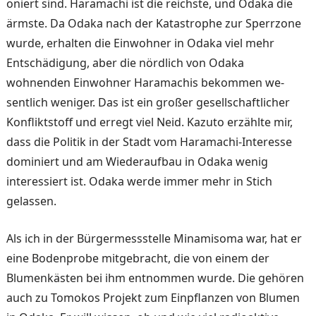
oniert sind. Haramachi ist die reichste, und Odaka die
ärms­te. Da Odaka nach der Kata­strophe zur Sperrzone
wurde, erhalten die Einwohner in Odaka viel mehr
Entschädi­gung, aber die nördlich von Odaka
wohnenden Einwohner Haramachis bekommen we­
sentlich weniger. Das ist ein großer gesellschaftlicher
Kon­fliktstoff und erregt viel Neid. Kazuto erzählte mir,
dass die Politik in der Stadt vom Ha­ramachi-Interesse
dominiert und am Wiederaufbau in Oda­ka wenig
interessiert ist. Oda­ka werde immer mehr in Stich
gelassen.
Als ich in der Bürgermessstel­le Minamisoma war, hat er
ei­ne Bodenprobe mitgebracht, die von einem der
Blumenkäs­ten bei ihm entnommen wur­de. Die gehören
auch zu To­mokos Projekt zum Einpflan­zen von Blumen