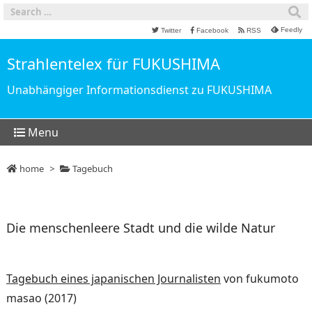
Feedly
Twitter
Facebook
RSS
Strahlentelex für FUKUSHIMA
Unabhängiger Informationsdienst zu FUKUSHIMA
Menu
home
>
Tagebuch
Die menschenleere Stadt und die wilde Natur
Tagebuch eines japanischen Journalisten
von fukumoto
masao (2017)