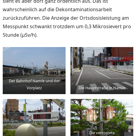
sieht es aber dort ganz ordentlich aus. Das ist
wahrscheinlich auf die Dekontaminationsar­beit
zurückzuführen. Die An­zeige der Ortsdosisleistung am
Messpunkt schwankt trotzdem um 0,3 Mikrosievert pro
Stunde (μSv/h).
Der Bahnhof Nami’e und der
Vorplatz
Die Hauptstraße in Nami’e
Die verrostete