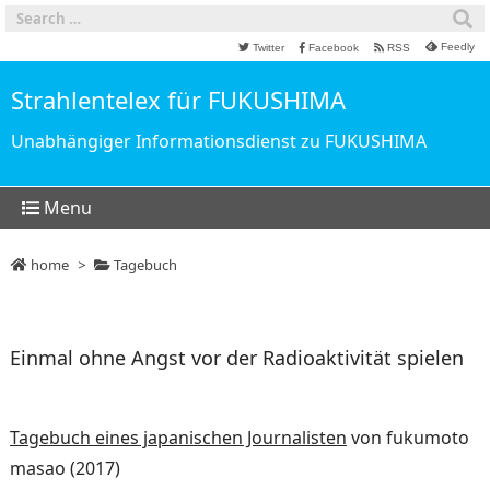
Feedly
Twitter
Facebook
RSS
Strahlentelex für FUKUSHIMA
Unabhängiger Informationsdienst zu FUKUSHIMA
Menu
home
>
Tagebuch
Einmal ohne Angst vor der Radioaktivität spielen
Tagebuch eines japanischen Journalisten
von fukumoto
masao (2017)