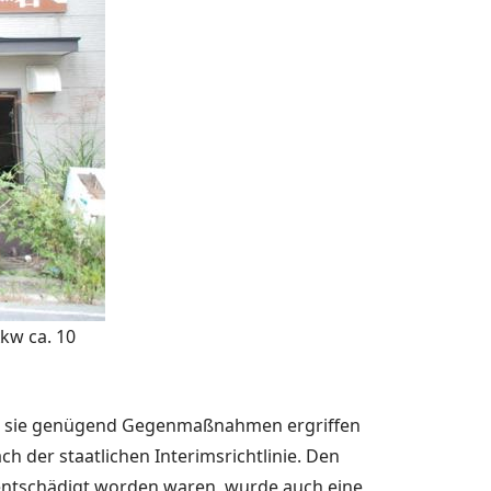
kw ca. 10
nn sie genü­gend Gegenmaßnahmen er­griffen
 der staatlichen Interims­richtlinie. Den
t entschädigt worden waren, wurde auch eine