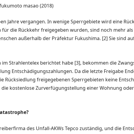
fukumoto masao (2018)
n Jahre vergangen. In wenige Sperr­gebiete wird eine Rück
 für die Rückkehr freigegeben wurden, sind noch mehr als
schen außerhalb der Präfektur Fuku­shima. [2] Sie sind au
 im Strahlen­telex berichtet habe [3], bekommen die Zwangs
edlung Entschädigungszah­lungen. Da die letzte Freigabe End
e Rücksiedlung freige­gebenen Sperrgebieten keine Entschädi
wurde die kostenlose Zurverfügungstellung einer Wohnung od
Katastrophe?
etreiberfirma des Unfall-AKWs Tepco zu­ständig, und die E