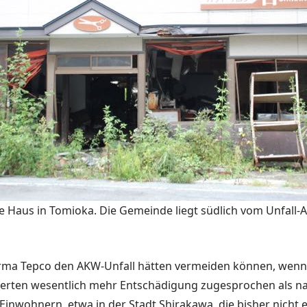
e Haus in Tomioka. Die Gemeinde liegt südlich vom Unfall-A
e Firma Tepco den AKW-Unfall hätten vermei­den können, we
erten wesentlich mehr Ent­schädigung zugesprochen als nach
 Einwohnern, etwa in der Stadt Shirakawa, die bis­her nich