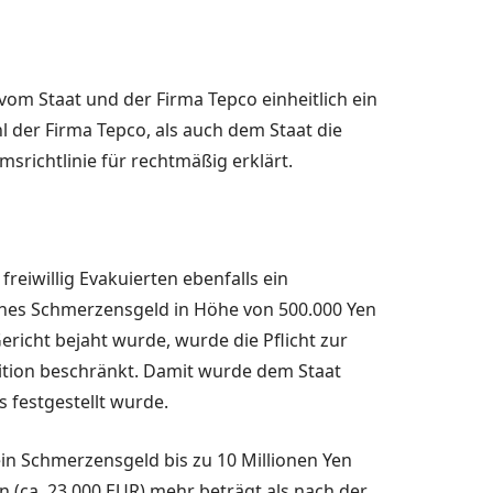
om Staat und der Firma Tepco einheit­lich ein
l der Firma Tepco, als auch dem Staat die
richtlinie für recht­mäßig erklärt.
reiwil­lig Evakuierten ebenfalls ein
ches Schmer­zensgeld in Höhe von 500.000 Yen
richt bejaht wurde, wurde die Pflicht zur
tition beschränkt. Damit wurde dem Staat
s festgestellt wurde.
in Schmer­zensgeld bis zu 10 Millionen Yen
 (ca. 23.000 EUR) mehr beträgt als nach der