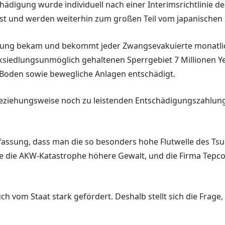
ä­digung wurde individuell nach einer Interimsrichtlinie der
t und werden weiterhin zum großen Teil vom japani­schen St
digung bekam und bekommt jeder Zwangsevakuierte monatlic
ksied­lungsunmöglich gehaltenen Sperrgebiet 7 Millionen Yen
Boden sowie bewegliche An­lagen entschädigt.
 beziehungswei­se noch zu leistenden Entschädigungszahlun
ffassung, dass man die so besonders ho­he Flutwelle des T
e die AKW-Katastrophe höhere Gewalt, und die Firma Tepco 
 vom Staat stark gefördert. Deshalb stellt sich die Frage, 