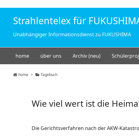
Strahlentelex für FUKUSHIM
Unabhängiger Informationsdienst zu FUKUSHIMA
home
über uns
Archiv (neu)
Schülerproj
home
>
Tagebuch
Wie viel wert ist die Heima
Die Gerichtsverfahren nach der AKW-Katastro