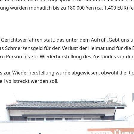
e­rung wurden monatlich bis zu 180.000 Yen (ca. 1.400 EUR) fe
 Gerichtsver­fahren statt, das unter dem Aufruf „Gebt uns 
das Schmerzensgeld für den Ver­lust der Heimat und für di
pro Person bis zur Wiederherstellung des Zustandes vor der
zur Wie­derherstellung wurde abge­wiesen, obwohl die Richte
il vollstreckt werden soll.