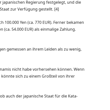
 ja­panischen Regierung festge­legt, und die
aat zur Verfügung ge­stellt. [4]
h 100.000 Yen (ca. 770 EUR). Ferner beka­men
 (ca. 54.000 EUR) als einmali­ge Zahlung.
gen gemes­sen an ihrem Leiden als zu wenig,
sunamis nicht habe vorhersehen kön­nen. Wenn
könnte sich zu einem Großteil von ihrer
ob auch der ja­panische Staat für die Kata­