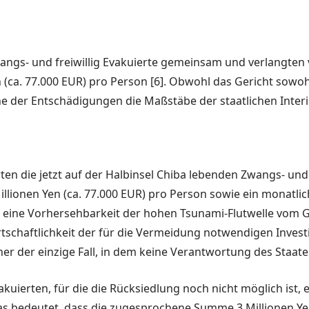
ngs- und freiwillig Evakuierte gemein­sam und verlangten v
(ca. 77.000 EUR) pro Person [6]. Obwohl das Gericht so­woh
 der Entschädigungen die Maßstäbe der staatlichen Interims
ten die jetzt auf der Halbinsel Chiba le­benden Zwangs- und f
llionen Yen (ca. 77.000 EUR) pro Person sowie ein monatli
l eine Vorhersehbarkeit der hohen Tsunami-Flutwelle vom Ge­
tschaftlichkeit der für die Vermeidung notwendigen Inves
er der einzige Fall, in dem keine Verantwortung des Staate
uierten, für die die Rücksiedlung noch nicht möglich ist, e
s be­deutet, dass die zugesprochene Summe 3 Millionen Yen