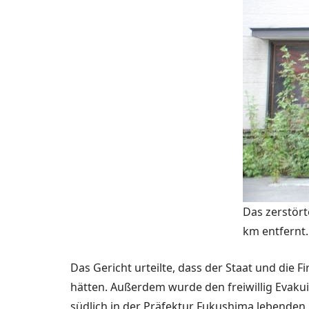
Das zerstört
km entfernt.
Das Gericht urteilte, dass der Staat und di
hätten. Außerdem wurde den freiwillig Evaku­i
südlich in der Präfektur Fukushima le­benden