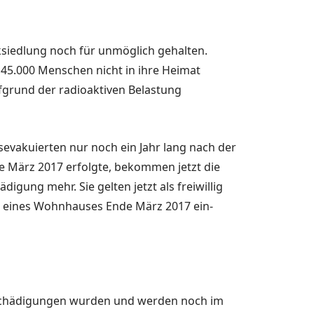
sied­lung noch für unmöglich ge­halten.
 45.000 Menschen nicht in ihre Heimat
fgrund der radioaktiven Belastung
evakuier­ten nur noch ein Jahr lang nach der
e März 2017 erfolgte, be­kommen jetzt die
gung mehr. Sie gel­ten jetzt als freiwillig
er eines Wohn­hauses Ende März 2017 ein­
ntschädi­gungen wurden und werden noch im