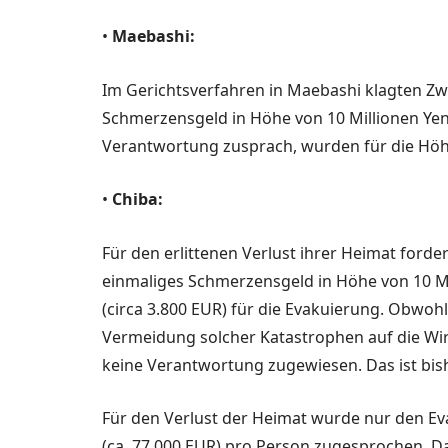
•
Maebashi:
Im Gerichtsverfahren in Mae­bashi klagten Zwa
Schmerzensgeld in Höhe von 10 Millionen Yen 
Verant­wortung zusprach, wurden für die Höhe
•
Chiba:
Für den erlittenen Verlust ih­rer Heimat forder
einmaliges Schmerzensgeld in Höhe von 10 Mi
(circa 3.800 EUR) für die Evakuierung. Obwoh
Vermeidung solcher Katastrophen auf die Wir
keine Ver­antwortung zugewiesen. Das ist bish
Für den Verlust der Heimat wurde nur den Evak
(ca. 77.000 EUR) pro Person zugesprochen. Da