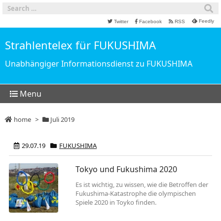
Feedly
Twitter
Facebook
RSS
Strahlentelex für FUKUSHIMA
Unabhängiger Informationsdienst zu FUKUSHIMA
Menu
home
>
Juli 2019
29.07.19
FUKUSHIMA
Tokyo und Fukushima 2020
Es ist wichtig, zu wissen, wie die Betroffen der
Fukushima-Katastrophe die olympischen
Spiele 2020 in Toyko finden.