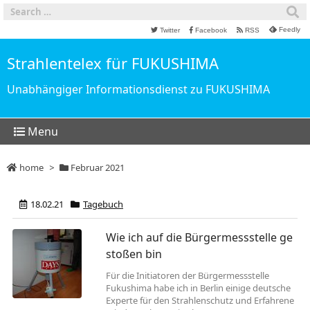
Feedly
Twitter
Facebook
RSS
Strahlentelex für FUKUSHIMA
Unabhängiger Informationsdienst zu FUKUSHIMA
Menu
home
>
Februar 2021
18.02.21
Tagebuch
Wie ich auf die Bürgermessstelle ge
stoßen bin
Für die Initiatoren der Bürgermessstelle
Fukushima habe ich in Berlin einige deutsche
Experte für den Strahlenschutz und Erfahrene