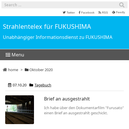
Feedly
Twitter
Facebook
RSS
Strahlentelex für FUKUSHIMA
Unabhängiger Informationsdienst zu FUKUSHIMA
Menu
home
>
Oktober 2020
07.10.20
Tagebuch
Brief an ausgestrahlt
Ich habe über den Dokumentarfilm "Furusato"
einen Brief an ausgestrahlt geschickt.