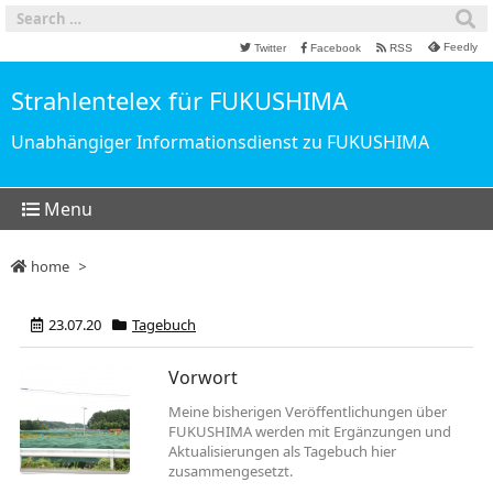
Feedly
Twitter
Facebook
RSS
Strahlentelex für FUKUSHIMA
Unabhängiger Informationsdienst zu FUKUSHIMA
Menu
home
>
23.07.20
Tagebuch
Vorwort
Meine bisherigen Veröffentlichungen über
FUKUSHIMA werden mit Ergänzungen und
Aktualisierungen als Tagebuch hier
zusammengesetzt.